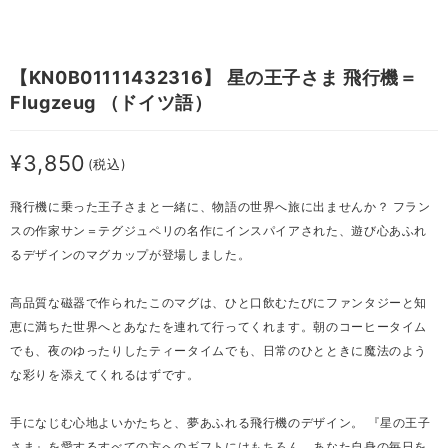
【KN0B01111432316】 星の王子さま 飛行機＝
Flugzeug （ドイツ語）
¥3,850
(税込)
飛行機に乗った王子さまと一緒に、物語の世界へ旅に出ませんか？ フラン
スの作家サン＝テグジュペリの名作にインスパイアされた、遊び心あふれ
るデザインのマグカップが登場しました。
高品質な磁器で作られたこのマグは、ひと口飲むたびにファンタジーと知
恵に満ちた世界へとあなたを連れて行ってくれます。朝のコーヒータイム
でも、夜のゆったりしたティータイムでも、日常のひとときに魔法のよう
な彩りを添えてくれるはずです。
手になじむ心地よいかたちと、夢あふれる飛行機のデザイン。 『星の王子
さま』を愛するすべての方へのギフトにはもちろん、あなた自身の毎日を