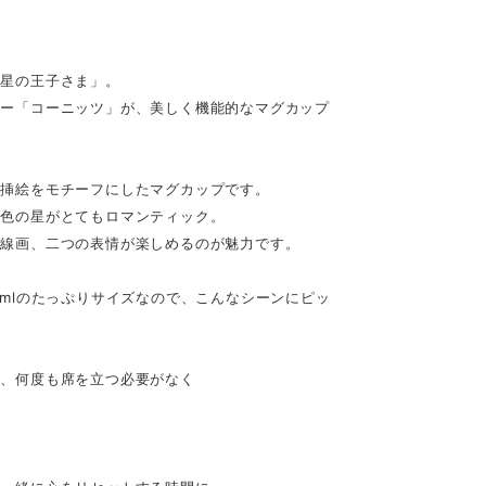
「星の王子さま」。
カー「コーニッツ」が、美しく機能的なマグカップ
な挿絵をモチーフにしたマグカップです。
金色の星がとてもロマンティック。
の線画、二つの表情が楽しめるのが魅力です。
0mlのたっぷりサイズなので、こんなシーンにピッ
、何度も席を立つ必要がなく