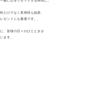
一緒に心をリセットする時間に。
ン性だけでなく実用性も抜群。
プレゼントにも最適です。
もに、皆様の日々のひとときが
ています。