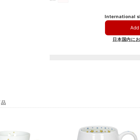
International 
Add 
日本国内に
商品