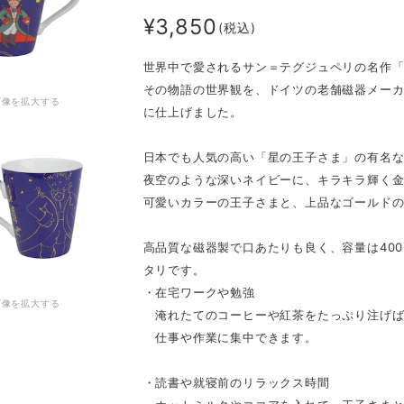
¥3,850
(税込)
世界中で愛されるサン＝テグジュペリの名作
その物語の世界観を、ドイツの老舗磁器メー
画像を拡大する
に仕上げました。
日本でも人気の高い「星の王子さま」の有名
夜空のような深いネイビーに、キラキラ輝く
可愛いカラーの王子さまと、上品なゴールド
高品質な磁器製で口あたりも良く、容量は40
タリです。
・在宅ワークや勉強
画像を拡大する
淹れたてのコーヒーや紅茶をたっぷり注げば
仕事や作業に集中できます。
・読書や就寝前のリラックス時間