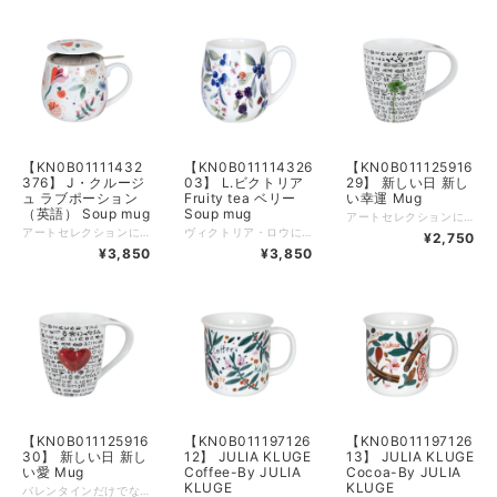
【KN0B01111432
【KN0B011114326
【KN0B011125916
376】 J・クルージ
03】 L.ビクトリア
29】 新しい日 新し
ュ ラブポーション
Fruity tea ベリー
い幸運 Mug
（英語） Soup mug
Soup mug
アートセレクションには、ファインボーンチャイナ製のマグカップにミケランジェロ、クリムト、モネやバンクシーなど厳選された多数のアート作品が描かれております。
アートセレクションには、ファインボーンチャイナ製のマグカップにミケランジェロ、クリムト、モネやバンクシーなど厳選された多数のアート作品が描かれております。 品名：スープマグ、素材：磁器、重量：328g、容量：400ml、高さ：9.1cm、径：8.1cm
ヴィクトリア・ロウによるスタイリッシュなデザインは、自然の美しさがありカラフルなお花などのモチーフが、ティータイムを視覚的にも楽しませてくれます。 マグは高品質の磁器製で、手にしっくりとなじみます。 スープだけでなく、紅茶やコーヒーをたっぷりと入れてお楽しみいただけます。 品名：スープマグ、素材：磁器、重量：328g、容量：400ml、高さ：9.1cm、径：8.1cm
¥2,750
¥3,850
¥3,850
【KN0B011125916
【KN0B011197126
【KN0B011197126
30】 新しい日 新し
12】 JULIA KLUGE
13】 JULIA KLUGE
い愛 Mug
Coffee-By JULIA
Cocoa-By JULIA
KLUGE
KLUGE
バレンタインだけでなく、母の日でもギフトに使えるハート柄。 大きなハート柄や沢山のハート柄。 可愛らしいハート柄マグで、感謝の気持ちなどをお伝えください。