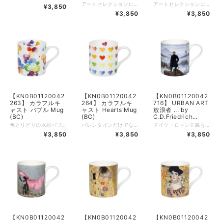
アートセレクションには、ファインボーンチャイナ製のマグカップにミケランジェロ、クリムト、モネやバンクシーなど厳選された多数のアート作品が描かれております。
アートセレクションには、ファインボーンチャイナ製のマグカップにミケランジェロ、クリムト、モネやバンクシーなど厳選された多数のアート作品が描かれております。
¥3,850
¥3,850
¥3,850
【KN0B01120042
【KN0B01120042
【KN0B01120042
263】 カラフルキ
264】 カラフルキ
716】 URBAN ART
ャスト バブル Mug
ャスト Hearts Mug
放浪者 ... by
(BC)
(BC)
C.D.Friedrich
mug(BC)
色とりどりの水彩バブルが踊る、心弾むデザイン。色彩豊かなドットパターンが、日常のひとときに明るい彩りとハッピーな気分を届けてくれる美しいマグカップです。 400mlとたっぷり入る大容量サイズながら、高品質なボーンチャイナを使用しているため、驚くほど軽やかな使い心地。丸みを帯びた優しいフォルムと優れた品質で、毎日使いたくなるお気に入りの「マイカップ」になってくれるはずです。 品名：マグカップ 素材：ボーンチャイナ サイズ：高さ 9.0cm × 径 8.3cm 容量：400ml 重量：201g 電子レンジ：○ 食洗機：○
バレンタインだけでなく、母の日でもギフトに使えるハート柄。 大きなハート柄や沢山のハート柄。 可愛らしいハート柄マグで、感謝の気持ちなどをお伝えください。 品名：マグカップ、素材：ボーンチャイナ、重量：201g、容量：400ml、高さ：9.0cm、径：8.3cm
ドイツ・ロマン主義を代表する画家、カスパー・ダーヴィト・フリードリヒ（1774年〜1840年）。自然の崇高さを通じて人間の内面を描き出した彼の最高傑作が、日常で楽しめる美しいマグカップになりました。 切り立った岩山に立ち、眼下に広がる広大な雲海を見つめる旅人の姿。静寂の中に漂う独特の憂いと神秘的な雰囲気は、置くだけで食卓に知的な深みと落ち着きを与えてくれます。 400mlとたっぷり入るサイズ感ながら、高品質なボーンチャイナを使用しているため、驚くほど軽やかな使い心地が魅力。静かな朝のコーヒータイムや、一日の終わりのリラックスタイムに、自分自身と向き合う豊かなひとときを演出します。 品名：マグカップ 素材：ボーンチャイナ サイズ：高さ 9.0cm × 径 8.3cm 容量：400ml 重量：201g 電子レンジ：○ 食洗機：○ ■作品に込められたエピソード 1818年頃に描かれたこの作品は、ドイツ・ロマン主義の精神を最も象徴する一枚と言われています。描かれているのは、自然の圧倒的な力強さと、それに対峙する人間の孤独、そして未知の未来への希望です。あえて旅人の背中を向けて描くことで、見る者が自分自身の姿を旅人に重ね合わせられるよう意図されています。このマグカップに広がる美しい景色は、忙しい日常の中でもふと立ち止まり、心の平穏を取り戻す大切さを教えてくれるはずです。
¥3,850
¥3,850
¥3,850
【KN0B01120042
【KN0B01120042
【KN0B01120042