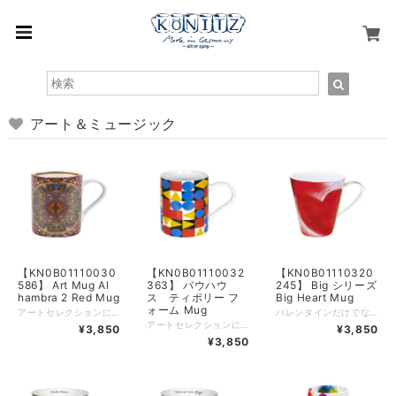
アート＆ミュージック
【KN0B01110030
【KN0B01110032
【KN0B01110320
586】 Art Mug Al
363】 バウハウ
245】 Big シリーズ
hambra 2 Red Mug
ス ティポリー フ
Big Heart Mug
ォーム Mug
アートセレクションには、ファインボーンチャイナ製のマグカップにミケランジェロ、クリムト、モネやバンクシーなど厳選された多数のアート作品が描かれております。 品名：マグカップ、素材：磁器、重量：289g、容量：240ml、高さ：10.5cm、径：7.3cm
バレンタインだけでなく、母の日でもギフトに使えるハート柄。 大きなハート柄や沢山のハート柄。 可愛らしいハート柄マグで、感謝の気持ちなどをお伝えください。 品名：マグカップ、素材：磁器、重量：343g、容量：400ml、高さ：12.2cm、径：9.0cm
アートセレクションには、ファインボーンチャイナ製のマグカップにミケランジェロ、クリムト、モネやバンクシーなど厳選された多数のアート作品が描かれております。 品名：マグカップ、素材：磁器、重量：289g、容量：240ml、高さ：10.5cm、径：7.3cm
¥3,850
¥3,850
¥3,850