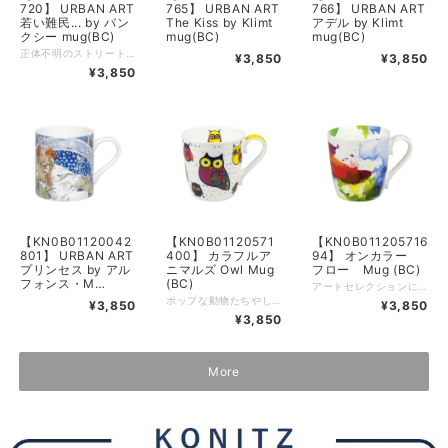
720】 URBAN ART
765】 URBAN ART
766】 URBAN ART
若い難民... by バン
The Kiss by Klimt
アデル by Klimt
クシー mug(BC)
mug(BC)
mug(BC)
正体不明のストリートアーティスト、バンクシー（Banksy）。世界各地の路上に神出鬼没に現れ、鋭い社会風刺を描き続ける彼のメッセージ性の高い作品が、日常で楽しめる美しいマグカップになりました。 イタリア・ヴェネツィアの壁に描かれた、ピンクの発煙筒を掲げる救命胴衣姿の子供。ストリートアート特有のダイナミズムと、現代社会への問いかけを内包したデザインは、日常のティータイムに知的な刺激と圧倒的な存在感をもたらしてくれます。 400mlとたっぷり入るサイズ感ながら、高品質なボーンチャイナを使用しているため、驚くほど軽やかな使い心地が魅力。滑らかな磁器の白さがアートを鮮やかに引き立て、コーヒーを飲みながら世界の「今」に思いを馳せる、特別な時間を演出します。 品名：マグカップ 素材：ボーンチャイナ サイズ：高さ 9.0cm × 径 8.3cm 容量：400ml 重量：201g 電子レンジ：○ 食洗機：○ ■作品に込められたエピソード この作品は、2019年にヴェネツィア・ビエンナーレの開催期間中に突如として現れました。水辺に立ち、助けを求めるようにピンクの煙を上げる子供の姿は、欧州の難民問題に対する強烈なメッセージとされています。バンクシーは、性別も人数も明かさない匿名の存在でありながら、その作品を通じて常に「持たざる者」の声なき叫びを代弁し続けています。ヴェネツィアの歴史ある街並みに刻まれたストリートアートの魂が、この一客に宿っています。
¥3,850
¥3,850
¥3,850
【KN0B01120042
【KN0B01120571
【KN0B011205716
801】 URBAN ART
400】 カラフルア
94】 オンカラー
プリンセス by アル
ニマルズ Owl Mug
フロー Mug (BC)
フォンス・M
(BC)
アートセレクションには、ファインボーンチャイナ製のマグカップにミケランジェロ、クリムト、モネやバンクシーなど厳選された多数のアート作品が描かれております。 品名：マグカップ、素材：ボーンチャイナ、重量：223g、容量：425ml、高さ：8.9cm、径：9.7cm
mug(BC)
ポップな動物たちやしっかりと描かれた動物たちのマグカップ。 お好きな動物を見つけてください。 品名：マグカップ、素材：ボーンチャイナ、重量：223g、容量：425ml、高さ：8.9cm、径：9.7cm
¥3,850
¥3,850
¥3,850
More