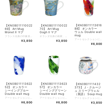
【KN0B011113616
【KN0B011110022
【KN0B011110022
88】 オンカラー
69】 Art Mug
70】 Art Mug
ウェル Double wall
Monet II マグ
Gogh II マグ
mug
フランス出身の印象派を代表する画家、クロード・モネ（1840年〜1926年）。彼が晩年に情熱を注ぎ、生涯にわたって描き続けた傑作「睡蓮」が、日常で楽しめる美しいマグカップになりました。 刻々と変化する光の反射や、水面に浮かぶ睡蓮の美しさを見事に捉えたデザイン。柔らかな色彩の重なりは、置くだけで食卓に穏やかな静寂と芸術的な彩りを与えてくれます。 たっぷり入る大きめのサイズ感は、仕事の合間のコーヒータイムや、読書をしながらのティータイムに最適。巨匠のインスピレーションを指先に感じながら、心満たされる贅沢なひとときをお過ごしください。 品名：マグカップ 素材：磁器 サイズ：高さ 10.5cm × 径 9.8cm 容量：410ml 重量：323g 電子レンジ：○ 食洗機：○ ■作品に込められたエピソード モネはジヴェルニーの自宅に「水の庭」を造り、そこに浮かぶ睡蓮を200点以上も描きました。白内障に悩み、視力が失われゆく中でも、彼はキャンバスに向かい続け、光と色彩の調和を追い求めました。このマグカップに描かれた瑞々しい色彩は、自然への深い愛と、生涯をかけて美を探究し続けた画家の魂そのものを映し出しています。
オランダ出身の画家、フィンセント・ファン・ゴッホ（1853年〜1890年）。家族への深い愛と新しい命への希望を込めて描かれた名作「花咲くアーモンドの枝」が、日常で楽しめる美しいマグカップになりました。 澄み渡る青空を背景に、白く可憐な花を咲かせるアーモンドの枝。日本画の影響も受けたとされるこの瑞々しく情緒あふれるデザインは、置くだけで食卓を芸術的な空間へと変えてくれます。 たっぷり入る大きめのサイズ感は、仕事の合間のコーヒータイムや、読書をしながらのティータイムに最適。巨匠のインスピレーションを指先に感じながら、心満たされる贅沢なひとときをお過ごしください。 品名：マグカップ 素材：磁器 サイズ：高さ 10.5cm × 径 9.8cm 容量：410ml 重量：323g 電子レンジ：○ 食洗機：○ ■作品に込められたエピソード この絵は、ゴッホが弟テオに息子が生まれた際、その誕生を祝って贈った特別な作品です。南仏の厳しい冬を越え、春に先駆けていち早く花を咲かせるアーモンドは「再生」や「新しい命」の象徴。自分と同じ名が付けられた甥（おい）の輝かしい未来を願う、画家の温かな慈愛が込められています
アートセレクションには、ファインボーンチャイナ製のマグカップにミケランジェロ、クリムト、モネやバンクシーなど厳選された多数のアート作品が描かれております。 品名：ダブルウォールマグ、素材：磁器、重量：450g、容量：300ml、高さ：13.3cm、径：8.6cm
¥3,850
¥3,850
¥6,800
【KN0B011113622
【KN0B011113623
【KN0B01111432
52】 オンカラー
57】 オンカラー
373】 J・クルージ
シーイングブルー
シーインググリーン
ュ スリープウェル
Double wall mug
Double wall mug
（英語） Soup mug
アートセレクションには、ファインボーンチャイナ製のマグカップにミケランジェロ、クリムト、モネやバンクシーなど厳選された多数のアート作品が描かれております。 品名：ダブルウォールマグ、素材：磁器、重量：450g、容量：300ml、高さ：13.3cm、径：8.6cm
アートセレクションには、ファインボーンチャイナ製のマグカップにミケランジェロ、クリムト、モネやバンクシーなど厳選された多数のアート作品が描かれております。 品名：ダブルウォールマグ、素材：磁器、重量：450g、容量：300ml、高さ：13.3cm、径：8.6cm
アートセレクションには、ファインボーンチャイナ製のマグカップにミケランジェロ、クリムト、モネやバンクシーなど厳選された多数のアート作品が描かれております。 品名：スープマグ、素材：磁器、重量：328g、容量：400ml、高さ：9.1cm、径：8.1cm
¥6,800
¥6,800
¥3,850