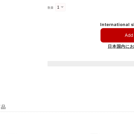
数量
International 
Add 
日本国内に
商品