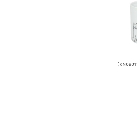
【KN0B011