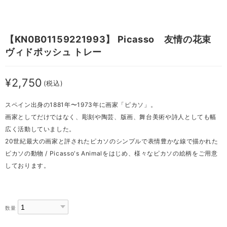
【KN0B01159221993】 Picasso 友情の花束
ヴィドポッシュ トレー
¥2,750
(税込)
スペイン出身の1881年〜1973年に画家「ピカソ」。
画家としてだけではなく、彫刻や陶芸、版画、舞台美術や詩人としても幅
広く活動していました。
20世紀最大の画家と評されたピカソのシンプルで表情豊かな線で描かれた
ピカソの動物 / Picasso's Animalをはじめ、様々なピカソの絵柄をご用意
しております。
数量