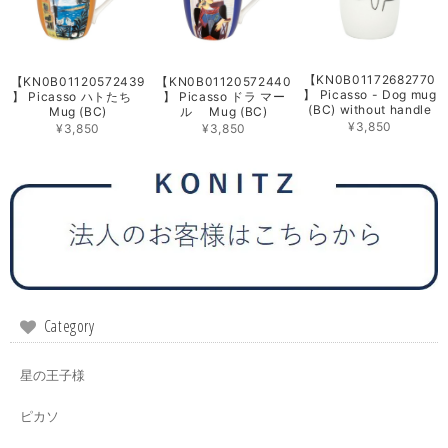
【KN0B01172682770
【KN0B01120572439
【KN0B01120572440
】 Picasso - Dog mug
】 Picasso ハトたち
】 Picasso ドラ マー
(BC) without handle
Mug (BC)
ル Mug (BC)
¥3,850
¥3,850
¥3,850
Category
星の王子様
ピカソ