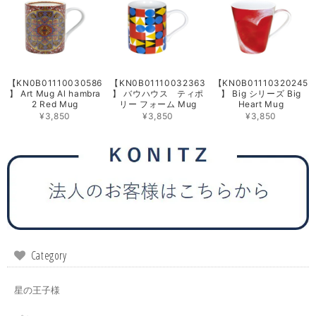
【KN0B01110030586
【KN0B01110032363
【KN0B01110320245
】 Art Mug Al hambra
】 バウハウス ティポ
】 Big シリーズ Big
2 Red Mug
リー フォーム Mug
Heart Mug
¥3,850
¥3,850
¥3,850
Category
星の王子様