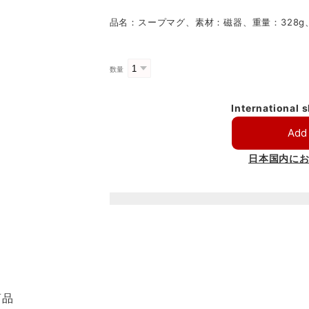
品名：スープマグ、素材：磁器、重量：328g、容量
数量
International 
Add 
日本国内に
商品